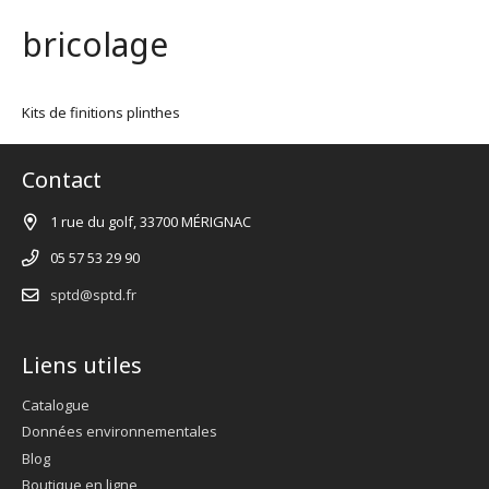
bricolage
Kits de finitions plinthes
Contact
1 rue du golf, 33700 MÉRIGNAC
05 57 53 29 90
sptd@sptd.fr
Liens utiles
Catalogue
Données environnementales
Blog
Boutique en ligne