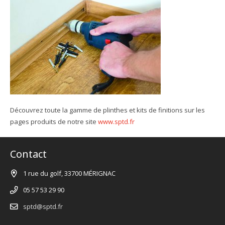
Découvrez toute la gamme de plinthes et kits de finitions sur les
pages produits de notre site
www.sptd.fr
Contact
1 rue du golf, 33700 MÉRIGNAC
05 57 53 29 90
sptd@sptd.fr