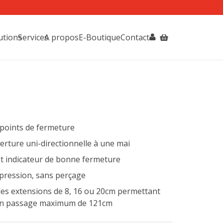
utions
Services
A propos
E-Boutique
Contact
s points de fermeture
verture uni-directionnelle à une mai
et indicateur de bonne fermeture
 pression, sans perçage
 des extensions de 8, 16 ou 20cm permettant
à un passage maximum de 121cm