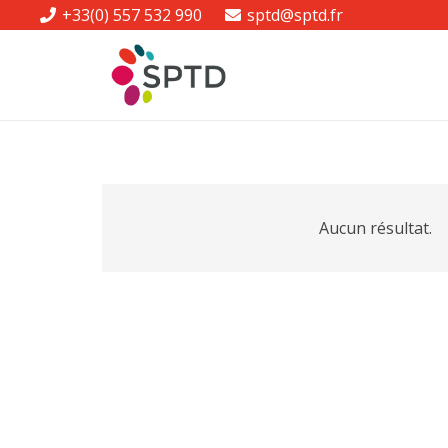
+33(0) 557 532 990
sptd@sptd.fr
Aucun résultat.