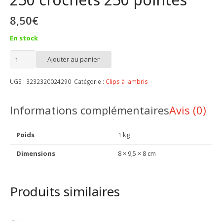
8,50
€
En stock
quantité
Ajouter au panier
de
Clips
UGS :
3232320024290
Catégorie :
Clips à lambris
à
lambris
Informations complémentaires
Avis (0)
MDF
1mm
Poids
1 kg
250
crochets
Dimensions
8 × 9,5 × 8 cm
250
pointes
Produits similaires