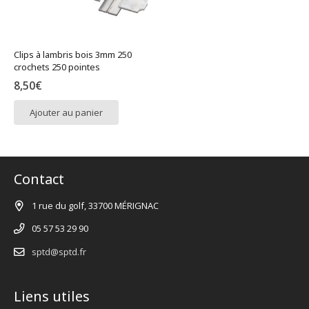
Clips à lambris bois 3mm 250
crochets 250 pointes
8,50
€
Ajouter au panier
Contact
1 rue du golf, 33700 MÉRIGNAC
05 57 53 29 90
sptd@sptd.fr
Liens utiles