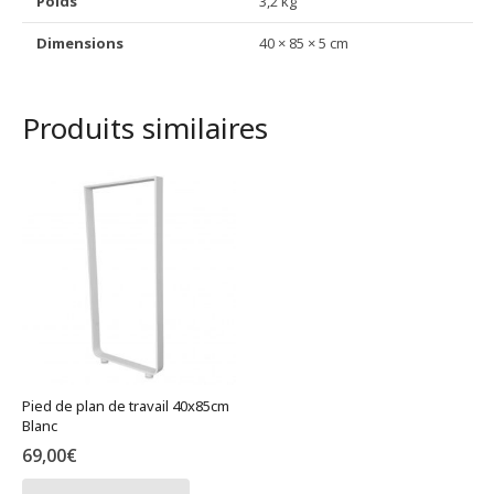
Poids
3,2 kg
40x85cm
Gris
Dimensions
40 × 85 × 5 cm
Anthracite
Produits similaires
Pied de plan de travail 40x85cm
Blanc
69,00
€