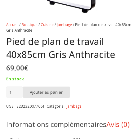
Accueil
/
Boutique
/
Cuisine
/
Jambage
/ Pied de plan de travail 40x85cm
Gris Anthracite
Pied de plan de travail
40x85cm Gris Anthracite
69,00
€
En stock
quantité
Ajouter au panier
de
Pied
UGS :
3232320077661
Catégorie :
Jambage
de
plan
Informations complémentaires
Avis (0)
de
travail